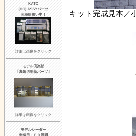
KATO
(HO) ASSYパーツ
キット完成見本／
各種取扱い中！
詳細は画像をクリック
モデル倶楽部
｢真鍮切削新パーツ｣
詳細は画像をクリック
モデルシーダー
車輌用ＬＥＤ照明