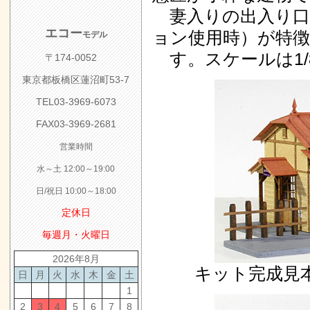
妻入りの出入り口と
エコー
ョン使用時）が特
モデル
す。スケールは1/
〒174-0052
東京都板橋区蓮沼町53-7
TEL03-3969-6073
FAX03-3969-2681
営業時間
水～土 12:00～19:00
日/祝日 10:00～18:00
定休日
毎週月・火曜日
2026年8月
キット完成見
日
月
火
水
木
金
土
1
2
3
4
5
6
7
8