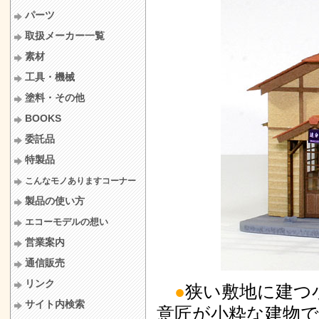
パーツ
取扱メーカー一覧
素材
工具・機械
塗料・その他
BOOKS
委託品
特製品
こんなモノありますコーナー
製品の使い方
エコーモデルの想い
営業案内
通信販売
リンク
●
狭い敷地に建つ
サイト内検索
意匠が小粋な建物