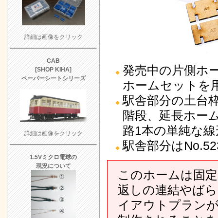
詳細は画像をクリック
CAB
発売中の片側ホーム
[SHOP KIHA]
ペーパーシートシリーズ
ホームセットを
駅舎部分の土台
階段、延長ホー
路1本の単純な
詳細は画像をクリック
駅舎部分はNo.
1.5Vミクロ電球の
現況について
このホームは固定
返しの連結やばら
イアウトプランが