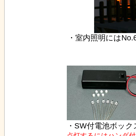
・室内照明にはNo.
・SW付電池ボック
点灯するにはハンダ付