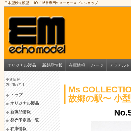
日本型鉄道模型 HO／16番専門のメーカー＆プロショップ
オリジナル製品
新製品情報
在庫情報
パーツ
アラカルト
更新情報
2026/7/11
Ms COLLECTI
トップ
小型
故郷の駅〜
オリジナル製品
No
新製品情報
発売予定品一覧
在庫情報