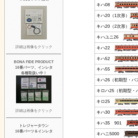
キハ08
キハ20（1次形）
キハ20（2次形）
キハユニ26
詳細は画像をクリック
キハ22
キハ52
BONA FIDE PRODUCT
16番パーツ、インレタ
キハ55
各種取扱い中！
キハ26（初期型・バ
キロハ25（初期型・
キロ25
詳細は画像をクリック
キハ30
キハ35 901
トレジャータウン
16番パーツ＆インレタ
キハニ5000