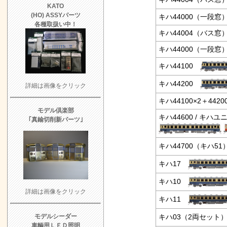
KATO
(HO) ASSYパーツ
キハ44000（一段窓
各種取扱い中！
キハ44004（バス窓
キハ44000（一段窓
キハ44100
キハ44200
詳細は画像をクリック
キハ44100×2＋442
モデル倶楽部
キハ44600 / キハユニ
｢真鍮切削新パーツ｣
キハ44700（キハ51
キハ17
キハ10
詳細は画像をクリック
キハ11
キハ03（2両セット
モデルシーダー
車輌用ＬＥＤ照明