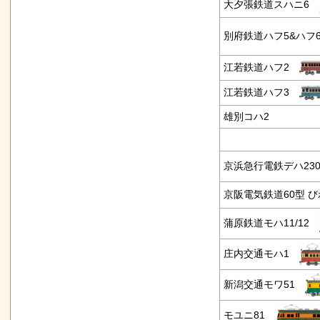
大夕張鉄道スハニ6
別府鉄道ハフ5&ハフ
江若鉄道ハフ2
江若鉄道ハフ3
雄別コハ2
京浜急行電鉄デハ2
京阪電気鉄道60型 
蒲原鉄道モハ11/12
庄内交通モハ1
新潟交通モワ51
モユニ81