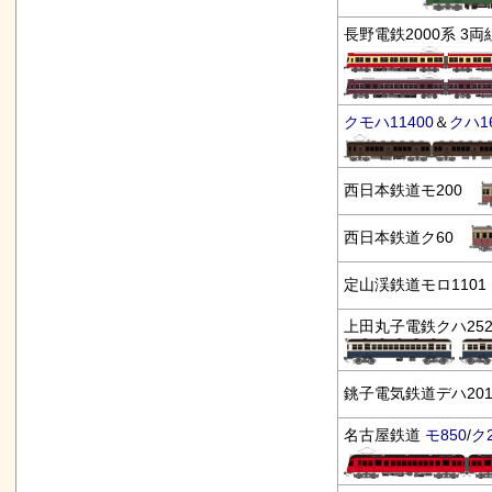
長野電鉄2000系 3
クモハ11400
＆
クハ16
西日本鉄道モ200
西日本鉄道ク60
定山渓鉄道モロ110
上田丸子電鉄クハ252/
銚子電気鉄道デハ2
名古屋鉄道
モ850
/
ク2