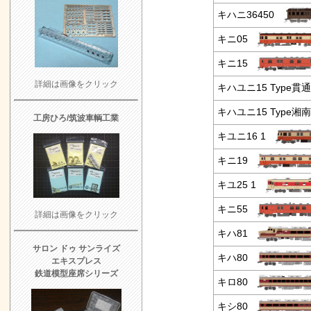
キハニ36450
キニ05
キニ15
詳細は画像をクリック
キハユニ15 Type
キハユニ15 Type
工房ひろ/筑波車輌工業
キユニ16 1
キニ19
キユ25 1
キニ55
詳細は画像をクリック
キハ81
サロン ドゥ サンライズ
キハ80
エキスプレス
鉄道模型座席シリーズ
キロ80
キシ80