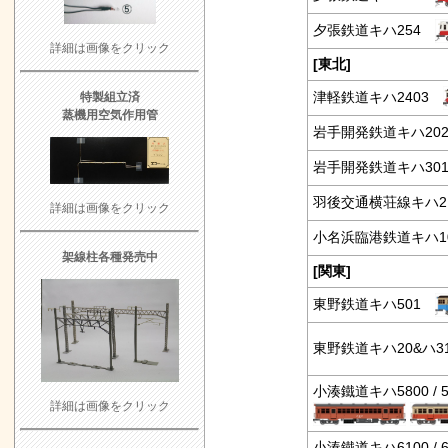
夕張鉄道キハ254
詳細は画像をクリック
[東北]
津軽鉄道キハ2403
特製組立済
蒸機用空気作用管
岩手開発鉄道キハ2
岩手開発鉄道キハ3
羽後交通横荘線キハ
詳細は画像をクリック
小名浜臨港鉄道キハ
架線柱各種発売中
[関東]
東野鉄道キハ501
東野鉄道キハ20&ハ
小湊鐵道キハ5800 / 
詳細は画像をクリック
小湊鐵道キハ6100 / 