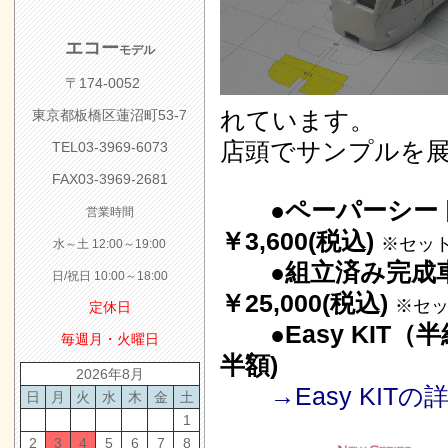
エコー
モデル
〒174-0052
れています。
東京都板橋区蓮沼町53-7
店頭でサンプルを
TEL03-3969-6073
FAX03-3969-2681
●ペーパー
営業時間
￥3,600(税込)
※セッ
水～土 12:00～19:00
●組立済み
日/祝日 10:00～18:00
￥25,000(税込)
※セ
定休日
●Easy K
毎週月・火曜日
半額)
2026年8月
→Easy KI
日
月
火
水
木
金
土
1
2
3
4
5
6
7
8