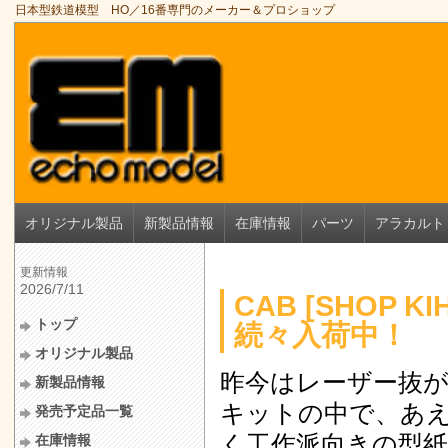
日本型鉄道模型 HO／16番専門のメーカー＆プロショップ
オリジナル製品
新製品情報
在庫情報
パーツ
アラカルト
更新情報
2026/7/11
CAB [SHOP
トップ
続々入荷中！
オリジナル製品
昨今はレーザー抜
新製品情報
キットの中で、あ
発売予定品一覧
く工作派向きの型
在庫情報