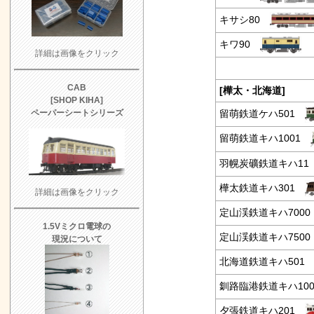
キサシ80
キワ90
詳細は画像をクリック
CAB
[樺太・北海道]
[SHOP KIHA]
留萌鉄道ケハ501
ペーパーシートシリーズ
留萌鉄道キハ1001
羽幌炭礦鉄道キハ11
樺太鉄道キハ301
詳細は画像をクリック
定山渓鉄道キハ700
1.5Vミクロ電球の
定山渓鉄道キハ750
現況について
北海道鉄道キハ50
釧路臨港鉄道キハ10
夕張鉄道キハ201