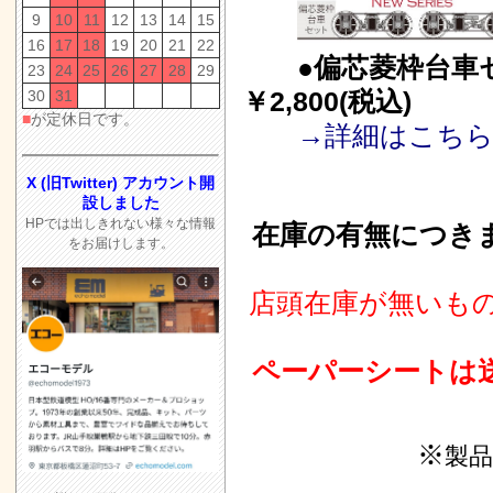
9
10
11
12
13
14
15
16
17
18
19
20
21
22
●偏芯菱枠台車
23
24
25
26
27
28
29
￥2,800(税込)
30
31
■
が定休日です。
→詳細はこち
X (旧Twitter) アカウント開
設しました
HPでは出しきれない様々な情報
在庫の有無につきま
をお届けします。
店頭在庫が無いも
ペーパーシートは
※
製