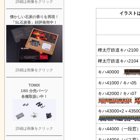
詳細は画像をクリック
イラスト
懐かしい石炭の香りを再現！
「SL石炭香」好評発売中！
樺太庁鉄道キハ210
樺太庁鉄道キハ210
詳細は画像をクリック
キハ40000
キハ41000 / キハ0
TOMIX
1/80 分売パーツ
キハ42000 / キハ0
各種取扱い中！
キハ43000×2＋435
キハ44000（一段窓
詳細は画像をクリック
キハ44004（バス窓