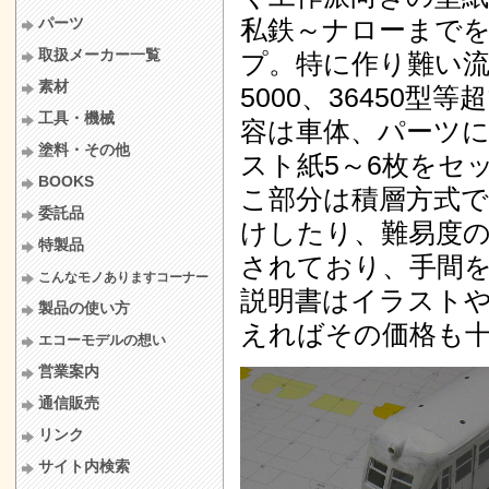
パーツ
私鉄～ナローまで
取扱メーカー一覧
プ。特に作り難い
素材
5000、36450
工具・機械
容は車体、パーツに
塗料・その他
スト紙5～6枚をセ
BOOKS
こ部分は積層方式で
委託品
けしたり、難易度
特製品
されており、手間
こんなモノありますコーナー
説明書はイラスト
製品の使い方
えればその価格も
エコーモデルの想い
営業案内
通信販売
リンク
サイト内検索