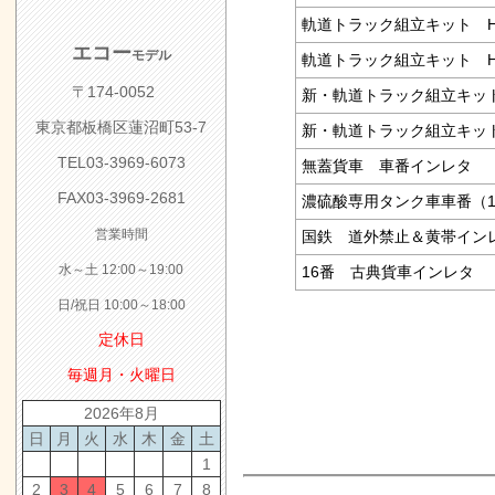
軌道トラック組立キット HO2
エコー
モデル
軌道トラック組立キット HO-
〒174-0052
新・軌道トラック組立キット 
東京都板橋区蓮沼町53-7
新・軌道トラック組立キット 
TEL03-3969-6073
無蓋貨車 車番インレタ
FAX03-3969-2681
濃硫酸専用タンク車車番（
営業時間
国鉄 道外禁止＆黄帯イン
水～土 12:00～19:00
16番 古典貨車インレタ
日/祝日 10:00～18:00
定休日
毎週月・火曜日
2026年8月
日
月
火
水
木
金
土
1
2
3
4
5
6
7
8