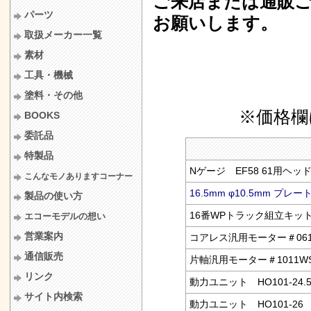
ご来店または通販ご
パーツ
お願いします。
取扱メーカー一覧
素材
工具・機械
塗料・その他
※価格欄
BOOKS
委託品
特製品
Nゲージ EF58 61用ヘ
こんなモノありますコーナー
16.5mm φ10.5mm プ
製品の使い方
16番WPトラック組立キ
エコーモデルの想い
営業案内
コアレス汎用モーター＃06
通信販売
片軸汎用モーター＃1011W
リンク
動力ユニット HO101-24
サイト内検索
動力ユニット HO101-26