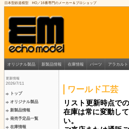
日本型鉄道模型 HO／16番専門のメーカー＆プロショップ
オリジナル製品
新製品情報
在庫情報
パーツ
アラカルト
更新情報
2026/7/11
ワールド工芸
トップ
リスト更新時点で
オリジナル製品
新製品情報
在庫は常に変動し
発売予定品一覧
い。
在庫情報