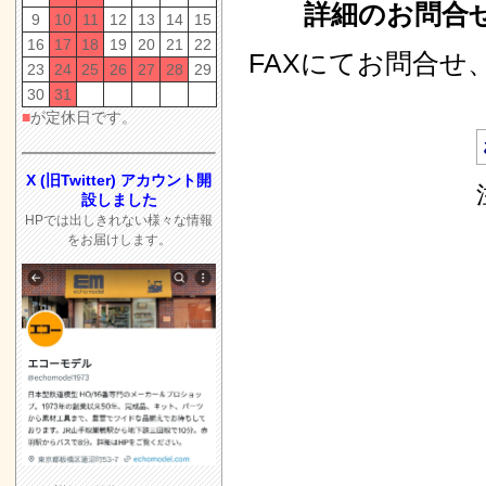
詳細のお問合せ
9
10
11
12
13
14
15
16
17
18
19
20
21
22
FAXにてお問合
23
24
25
26
27
28
29
30
31
■
が定休日です。
X (旧Twitter) アカウント開
設しました
HPでは出しきれない様々な情報
a:8714 t:4 y:4
をお届けします。